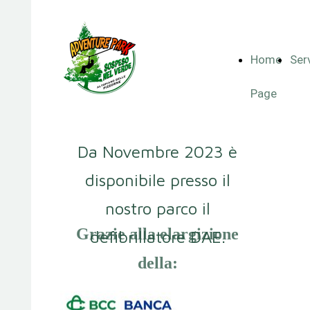
Home
Serv
Page
Da Novembre 2023 è
disponibile presso il
nostro parco il
Grazie alla elargizione
defibrillatore DAE.
della: