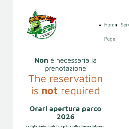
Home
Serv
Page
Non
è necessaria la
prenotazione
The reservation
is
not
required
Orari apertura parco
2026
La biglietteria chiude 1 ora prima della chiusura del parco.